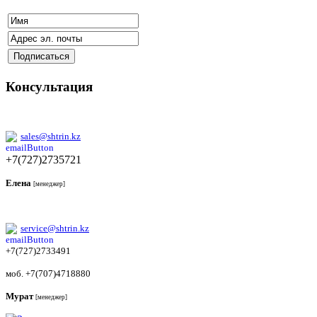
Консультация
sales@shtrin.kz
+7(727)2735721
Елена
[менеджер]
service@shtrin.kz
+7(727)2733491
моб. +7(707)4718880
Мурат
[менеджер]