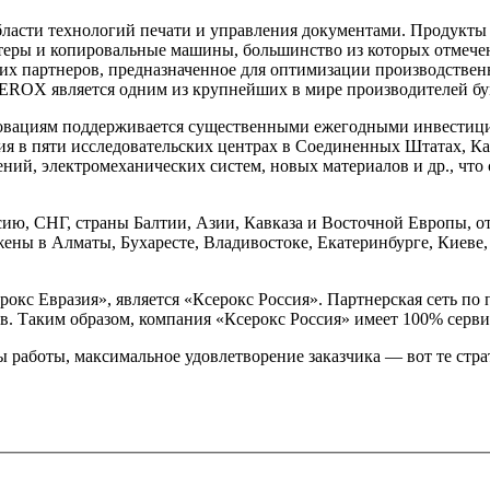
асти технологий печати и управления документами. Продукт
еры и копировальные машины, большинство из которых отмечен
 партнеров, предназначенное для оптимизации производственны
XEROX является одним из крупнейших в мире производителей бу
вациям поддерживается существенными ежегодными инвестициям
ия в пяти исследовательских центрах в Соединенных Штатах, Ка
ий, электромеханических систем, новых материалов и др., что
ю, СНГ, страны Балтии, Азии, Кавказа и Восточной Европы, от
ны в Алматы, Бухаресте, Владивостоке, Екатеринбурге, Киеве, 
окс Евразия», является «Ксерокс Россия». Партнерская сеть п
. Таким образом, компания «Ксерокс Россия» имеет 100% серви
 работы, максимальное удовлетворение заказчика — вот те стр