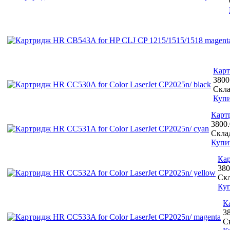
Карт
3800
Скл
Куп
Картр
3800
Скла
Купи
Кар
380
Ск
Ку
К
3
С