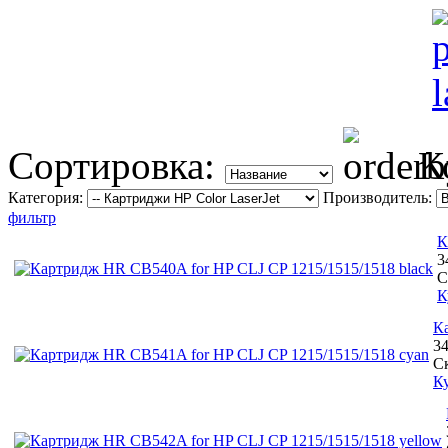
Сортировка:
К
Категория:
Производитель:
фильтр
К
3
С
К
К
3
С
К