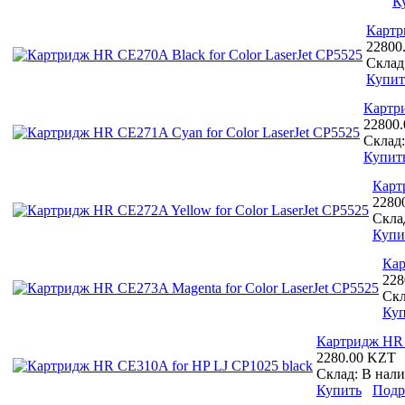
К
Картр
22800
Склад
Купит
Картри
22800
Склад
Купит
Карт
2280
Скла
Купи
Кар
228
Скл
Куп
Картридж HR 
2280.00 KZT
Склад:
В нал
Купить
Подр