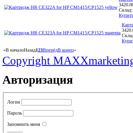
3420.0
Склад
Купит
Карт
3420
Скла
Купи
«
В начало
Назад
1
2
3
Вперёд
В конец
»
Copyright MAXXmarketin
Авторизация
Логин
Пароль
Запомнить меня