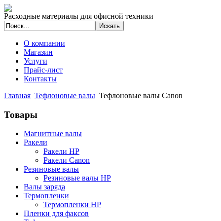
Расходные материалы для офисной техники
О компании
Магазин
Услуги
Прайс-лист
Контакты
Главная
Тефлоновые валы
Тефлоновые валы Canon
Товары
Магнитные валы
Ракели
Ракели HP
Ракели Canon
Резиновые валы
Резиновые валы HP
Валы заряда
Термопленки
Термопленки HP
Пленки для факсов