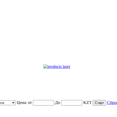
Цена:
от
До
KZT
Сбро