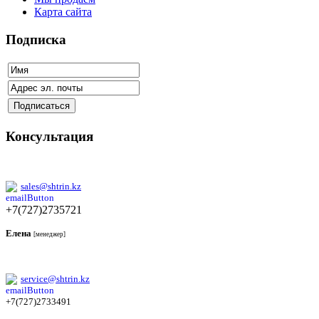
Карта сайта
Подписка
Консультация
sales@shtrin.kz
+7(727)2735721
Елена
[менеджер]
service@shtrin.kz
+7(727)2733491