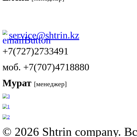
service@shtrin.kz
+7(727)2733491
моб. +7(707)4718880
Мурат
[менеджер]
© 2026 Shtrin company. В