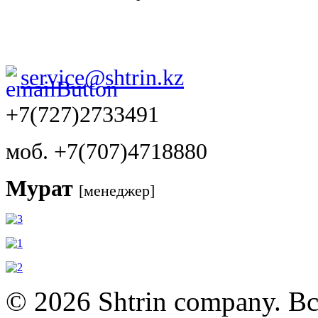
service@shtrin.kz
+7(727)2733491
моб. +7(707)4718880
Мурат
[менеджер]
© 2026 Shtrin company. В