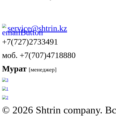
service@shtrin.kz
+7(727)2733491
моб. +7(707)4718880
Мурат
[менеджер]
© 2026 Shtrin company. В