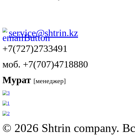
service@shtrin.kz
+7(727)2733491
моб. +7(707)4718880
Мурат
[менеджер]
© 2026 Shtrin company. В