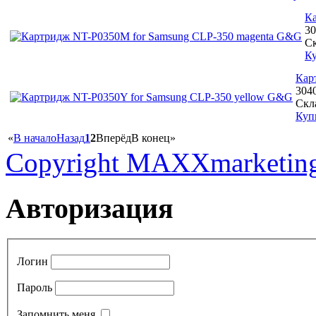
Ка
30
С
К
Кар
304
Скл
Куп
«
В начало
Назад
1
2
Вперёд
В конец
»
Copyright MAXXmarketin
Авторизация
Логин
Пароль
Запомнить меня