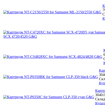
К
7
С
К
Кар
304
Скл
Куп
Картр
3040.
Склад
Купит